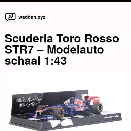
Home
Skip
wadden.xyz
to
content
Scuderia Toro Rosso
STR7 – Modelauto
schaal 1:43