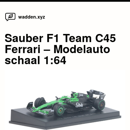
Home
Skip
wadden.xyz
to
content
Sauber F1 Team C45
Ferrari – Modelauto
schaal 1:64