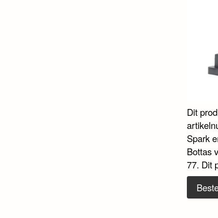
Dit pro
artikel
Spark en
Bottas 
77. Dit
Beste