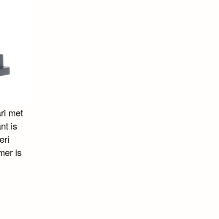
ri met
nt is
eri
mer is