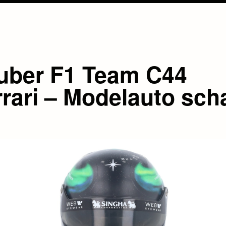
uber F1 Team C44
rrari – Modelauto sch
5