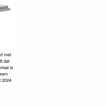
ri met
t dat
riaal is
 Team
t 2024