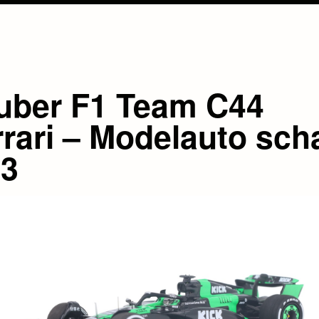
uber F1 Team C44
rrari – Modelauto sch
43