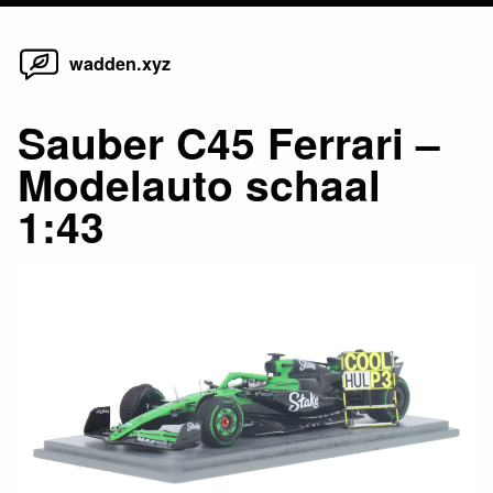
Home
Skip
wadden.xyz
to
content
Sauber C45 Ferrari –
Modelauto schaal
1:43