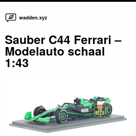
Home
Skip
wadden.xyz
to
content
Sauber C44 Ferrari –
Modelauto schaal
1:43