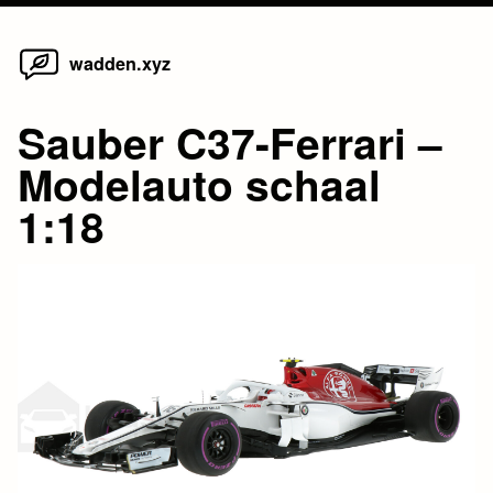
Home
Skip
wadden.xyz
to
content
Sauber C37-Ferrari –
Modelauto schaal
1:18