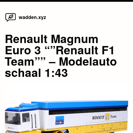
Home
Skip
wadden.xyz
to
content
Renault Magnum
Euro 3 “”Renault F1
Team”” – Modelauto
schaal 1:43