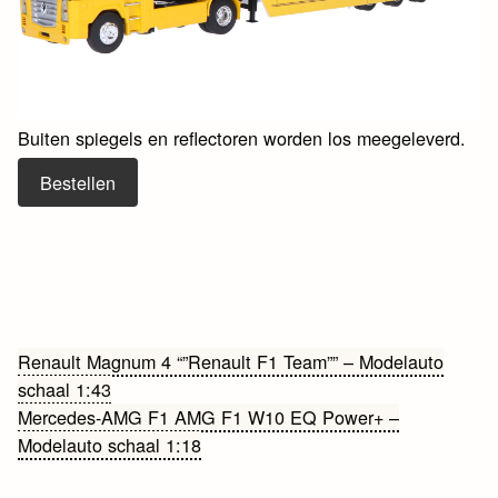
Buiten spiegels en reflectoren worden los meegeleverd.
Bestellen
Bericht
Renault Magnum 4 “”Renault F1 Team”” – Modelauto
schaal 1:43
navigatie
Mercedes-AMG F1 AMG F1 W10 EQ Power+ –
Modelauto schaal 1:18