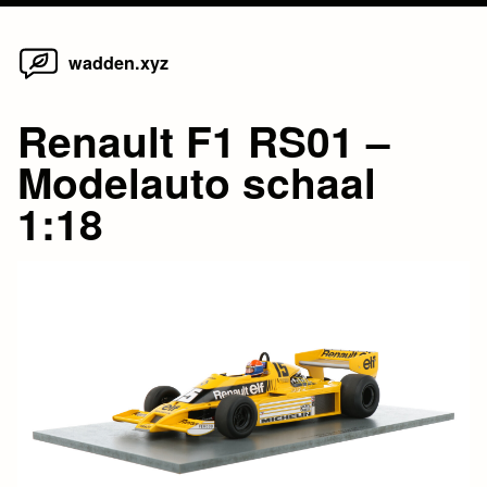
Home
Skip
wadden.xyz
to
content
Renault F1 RS01 –
Modelauto schaal
1:18