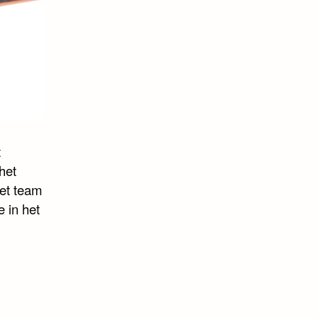
t
het
het team
 in het