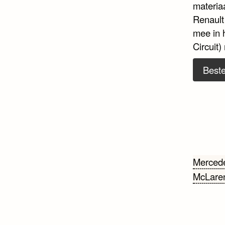
materia
Renault
mee in 
Circuit)
Beste
Beri
Mercede
McLare
navi