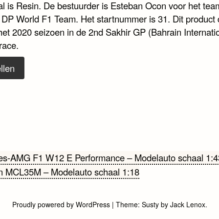
al is Resin. De bestuurder is Esteban Ocon voor het tea
 DP World F1 Team. Het startnummer is 31. Dit product
het 2020 seizoen in de 2nd Sakhir GP (Bahrain Internati
 race.
llen
cht
s-AMG F1 W12 E Performance – Modelauto schaal 1:4
n MCL35M – Modelauto schaal 1:18
gatie
Proudly powered by WordPress
|
Theme:
Susty
by
Jack Lenox
.