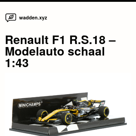
Home
Skip
wadden.xyz
to
content
Renault F1 R.S.18 –
Modelauto schaal
1:43