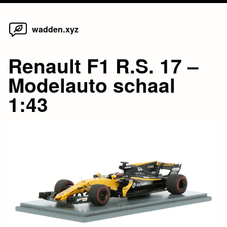
Home
Skip
wadden.xyz
to
content
Renault F1 R.S. 17 –
Modelauto schaal
1:43