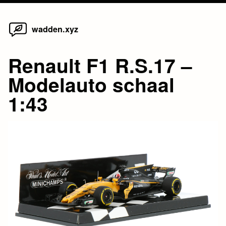
Home
Skip
wadden.xyz
to
content
Renault F1 R.S.17 –
Modelauto schaal
1:43