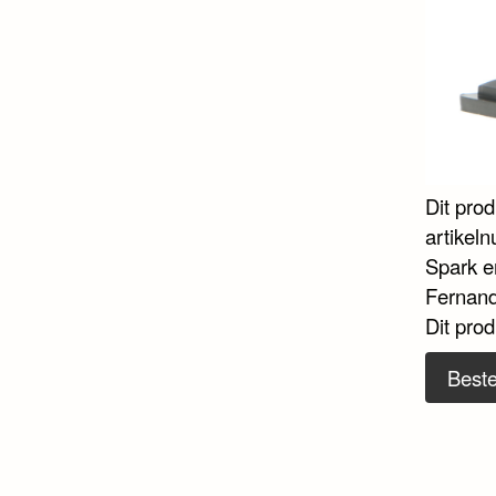
Dit pro
artikel
Spark en
Fernand
Dit pro
Beste