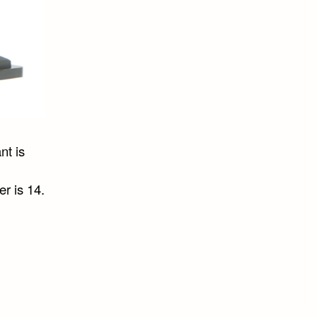
nt is
r is 14.