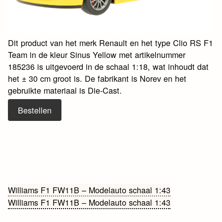
Dit product van het merk Renault en het type Clio RS F1
Team in de kleur Sinus Yellow met artikelnummer
185236 is uitgevoerd in de schaal 1:18, wat inhoudt dat
het ± 30 cm groot is. De fabrikant is Norev en het
gebruikte materiaal is Die-Cast.
Bestellen
Bericht
Williams F1 FW11B – Modelauto schaal 1:43
Williams F1 FW11B – Modelauto schaal 1:43
navigatie