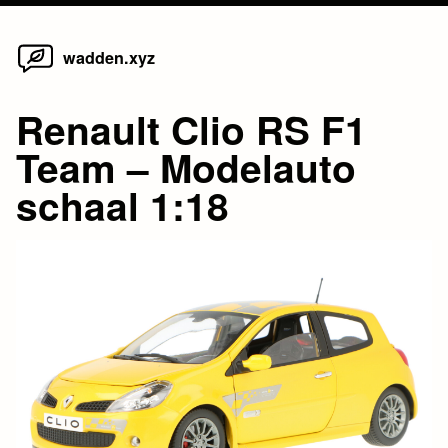
Home
Skip
wadden.xyz
to
content
Renault Clio RS F1
Team – Modelauto
schaal 1:18