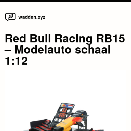
Home
Skip
wadden.xyz
to
content
Red Bull Racing RB15
– Modelauto schaal
1:12