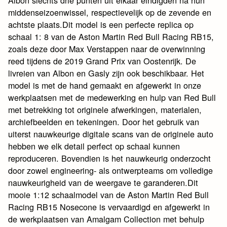
Albon slechts drie punten uit elkaar eindigden na hun
middenseizoenwissel, respectievelijk op de zevende en
achtste plaats.Dit model is een perfecte replica op
schaal 1: 8 van de Aston Martin Red Bull Racing RB15,
zoals deze door Max Verstappen naar de overwinning
reed tijdens de 2019 Grand Prix van Oostenrijk. De
livreien van Albon en Gasly zijn ook beschikbaar. Het
model is met de hand gemaakt en afgewerkt in onze
werkplaatsen met de medewerking en hulp van Red Bull
met betrekking tot originele afwerkingen, materialen,
archiefbeelden en tekeningen. Door het gebruik van
uiterst nauwkeurige digitale scans van de originele auto
hebben we elk detail perfect op schaal kunnen
reproduceren. Bovendien is het nauwkeurig onderzocht
door zowel engineering- als ontwerpteams om volledige
nauwkeurigheid van de weergave te garanderen.Dit
mooie 1:12 schaalmodel van de Aston Martin Red Bull
Racing RB15 Nosecone is vervaardigd en afgewerkt in
de werkplaatsen van Amalgam Collection met behulp