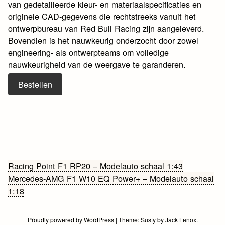
van gedetailleerde kleur- en materiaalspecificaties en
originele CAD-gegevens die rechtstreeks vanuit het
ontwerpbureau van Red Bull Racing zijn aangeleverd.
Bovendien is het nauwkeurig onderzocht door zowel
engineering- als ontwerpteams om volledige
nauwkeurigheid van de weergave te garanderen.
Bestellen
Bericht
Racing Point F1 RP20 – Modelauto schaal 1:43
Mercedes-AMG F1 W10 EQ Power+ – Modelauto schaal
navigatie
1:18
Proudly powered by WordPress
|
Theme:
Susty
by
Jack Lenox
.