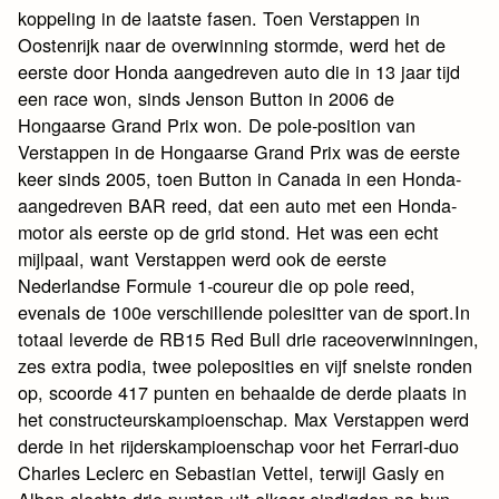
koppeling in de laatste fasen. Toen Verstappen in
Oostenrijk naar de overwinning stormde, werd het de
eerste door Honda aangedreven auto die in 13 jaar tijd
een race won, sinds Jenson Button in 2006 de
Hongaarse Grand Prix won. De pole-position van
Verstappen in de Hongaarse Grand Prix was de eerste
keer sinds 2005, toen Button in Canada in een Honda-
aangedreven BAR reed, dat een auto met een Honda-
motor als eerste op de grid stond. Het was een echt
mijlpaal, want Verstappen werd ook de eerste
Nederlandse Formule 1-coureur die op pole reed,
evenals de 100e verschillende polesitter van de sport.In
totaal leverde de RB15 Red Bull drie raceoverwinningen,
zes extra podia, twee poleposities en vijf snelste ronden
op, scoorde 417 punten en behaalde de derde plaats in
het constructeurskampioenschap. Max Verstappen werd
derde in het rijderskampioenschap voor het Ferrari-duo
Charles Leclerc en Sebastian Vettel, terwijl Gasly en