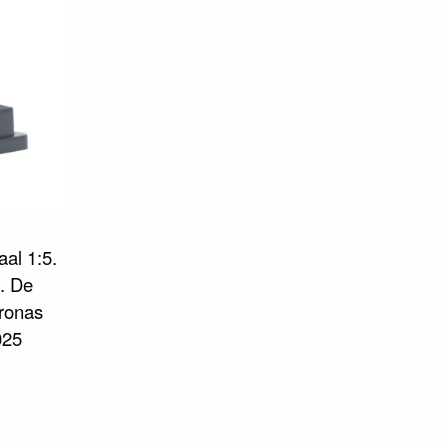
al 1:5.
n. De
ronas
025