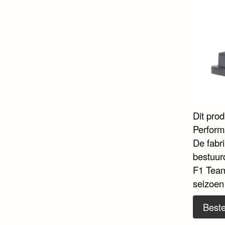
Dit pro
Perform
De fabr
bestuur
F1 Team
seizoen 
Beste