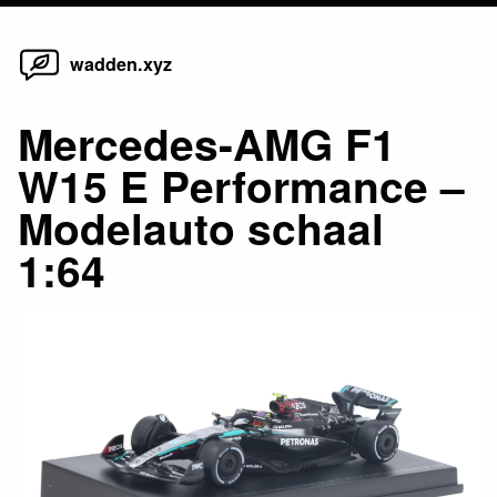
Home
Skip
wadden.xyz
to
content
Mercedes-AMG F1
W15 E Performance –
Modelauto schaal
1:64