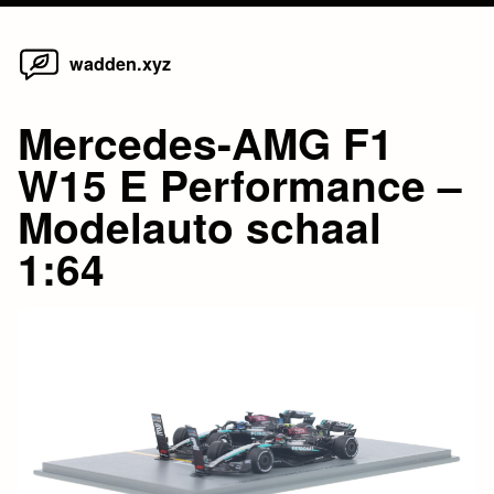
Home
Skip
wadden.xyz
to
content
Mercedes-AMG F1
W15 E Performance –
Modelauto schaal
1:64