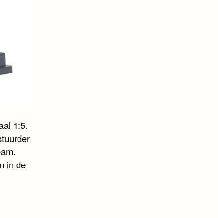
al 1:5.
stuurder
eam.
n in de