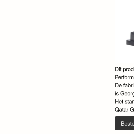
Dit pro
Perform
De fabri
is Geor
Het sta
Qatar GP
Beste