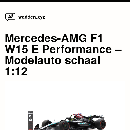
Home
Skip
wadden.xyz
to
content
Mercedes-AMG F1
W15 E Performance –
Modelauto schaal
1:12