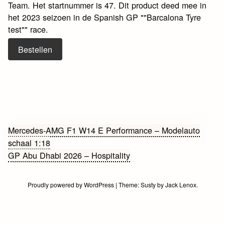
Team. Het startnummer is 47. Dit product deed mee in
het 2023 seizoen in de Spanish GP ""Barcalona Tyre
test"" race.
Bestellen
Bericht
Mercedes-AMG F1 W14 E Performance – Modelauto
schaal 1:18
navigatie
GP Abu Dhabi 2026 – Hospitality
Proudly powered by WordPress
|
Theme:
Susty
by
Jack Lenox
.