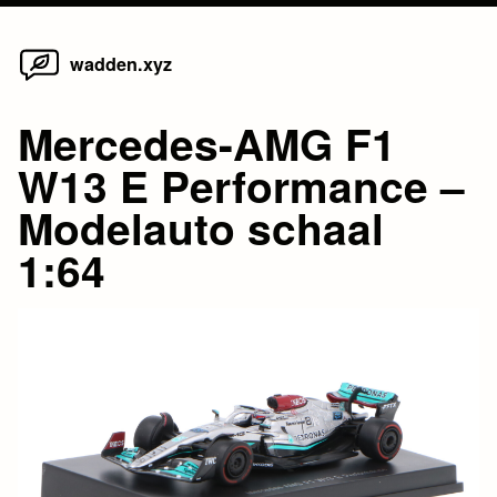
Home
Skip
wadden.xyz
to
content
Mercedes-AMG F1
W13 E Performance –
Modelauto schaal
1:64