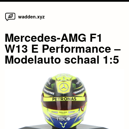
Home
Skip
wadden.xyz
to
content
Mercedes-AMG F1
W13 E Performance –
Modelauto schaal 1:5