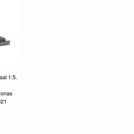
al 1:5.
ronas
021