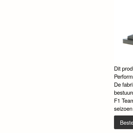
Dit pro
Perform
De fabri
bestuur
F1 Team
seizoen
Beste