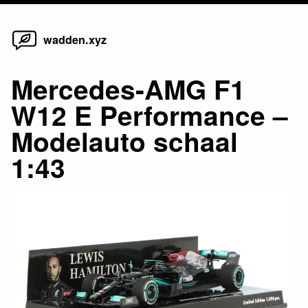
Home
Skip
wadden.xyz
to
content
Mercedes-AMG F1
W12 E Performance –
Modelauto schaal
1:43