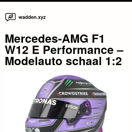
Home
Skip
wadden.xyz
to
content
Mercedes-AMG F1
W12 E Performance –
Modelauto schaal 1:2