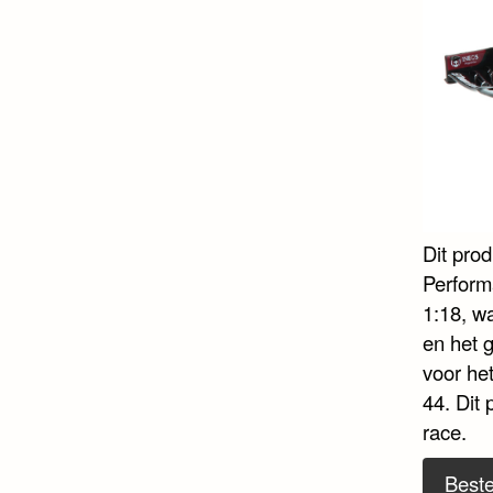
Dit pro
Perform
1:18, wa
en het 
voor he
44. Dit
race.
Beste