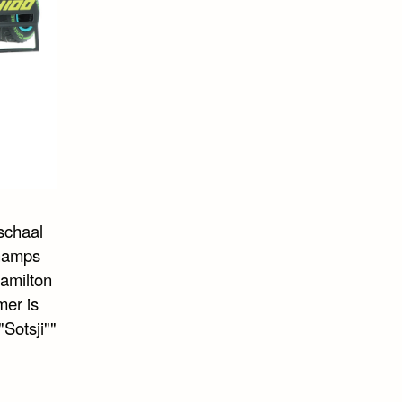
schaal
champs
Hamilton
er is
Sotsji""