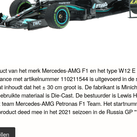
duct van het merk Mercedes-AMG F1 en het type W12 E
ance met artikelnummer 110211544 is uitgevoerd in de 
t inhoudt dat het ± 30 cm groot is. De fabrikant is Mini
gebruikte materiaal is Die-Cast. De bestuurder is Lewis 
t team Mercedes-AMG Petronas F1 Team. Het startnumm
 product deed mee in het 2021 seizoen in de Russia GP ""
llen