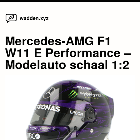
Home
Skip
wadden.xyz
to
content
Mercedes-AMG F1
W11 E Performance –
Modelauto schaal 1:2