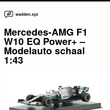
Home
Skip
wadden.xyz
to
content
Mercedes-AMG F1
W10 EQ Power+ –
Modelauto schaal
1:43