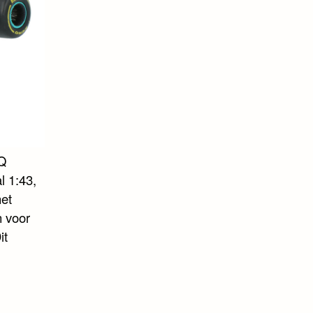
EQ
l 1:43,
het
n voor
it