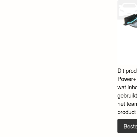
Dit pro
Power+ 
wat inho
gebruik
het tea
product
Beste