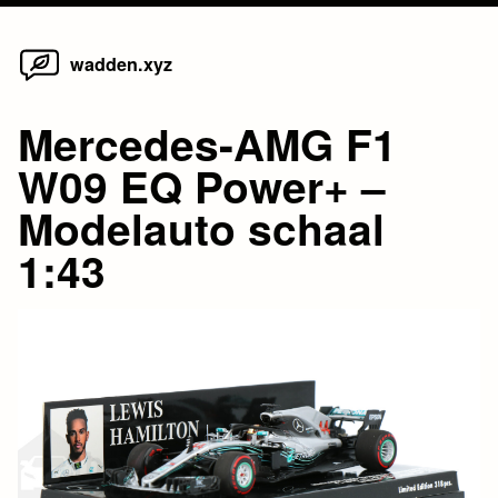
Home
Skip
wadden.xyz
to
content
Mercedes-AMG F1
W09 EQ Power+ –
Modelauto schaal
1:43