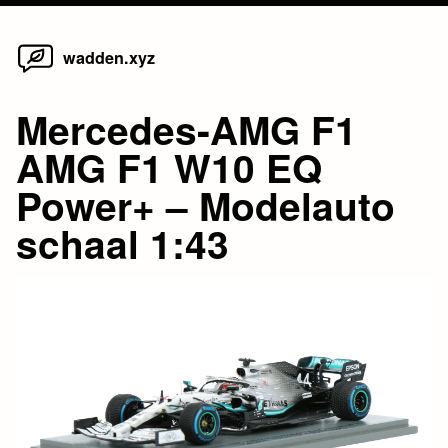
Home
Skip
wadden.xyz
to
content
Mercedes-AMG F1
AMG F1 W10 EQ
Power+ – Modelauto
schaal 1:43