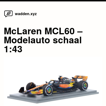
Home
Skip
wadden.xyz
to
content
McLaren MCL60 –
Modelauto schaal
1:43