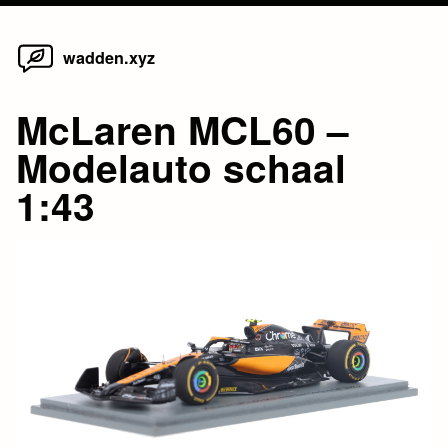
Home
Skip
wadden.xyz
to
content
McLaren MCL60 –
Modelauto schaal
1:43