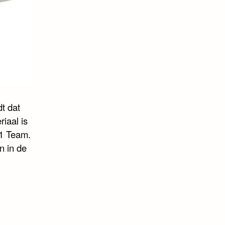
t dat
riaal is
F1 Team.
n in de