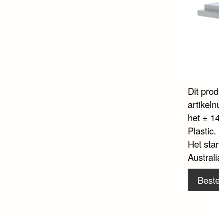
Dit pro
artikel
het ± 14
Plastic
Het sta
Australi
Beste