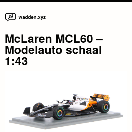
Home
Skip
wadden.xyz
to
content
McLaren MCL60 –
Modelauto schaal
1:43