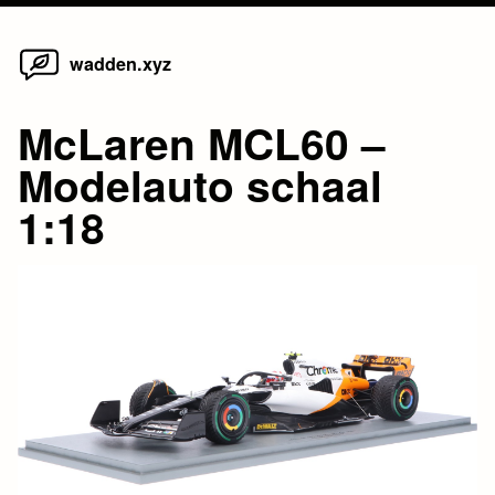
Home
Skip
wadden.xyz
to
content
McLaren MCL60 –
Modelauto schaal
1:18