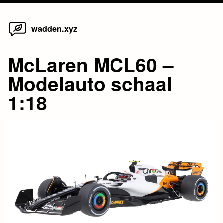
Home
Skip
wadden.xyz
to
content
McLaren MCL60 –
Modelauto schaal
1:18