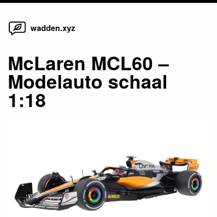
Home
Skip
wadden.xyz
to
content
McLaren MCL60 –
Modelauto schaal
1:18