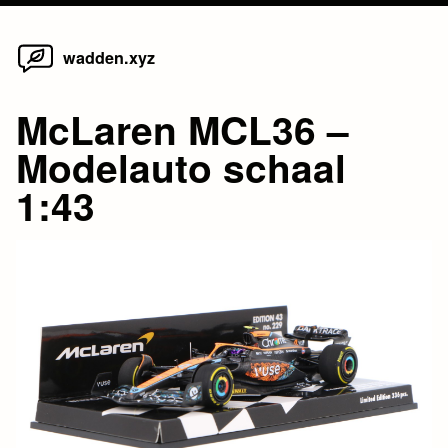
Home
Skip
wadden.xyz
to
content
McLaren MCL36 –
Modelauto schaal
1:43