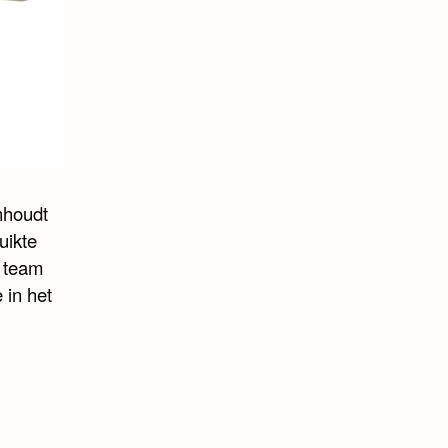
nhoudt
uikte
t team
 in het