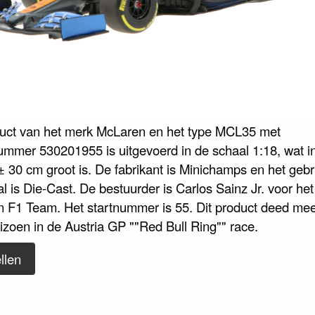
duct van het merk McLaren en het type MCL35 met
nummer 530201955 is uitgevoerd in de schaal 1:18, wat i
± 30 cm groot is. De fabrikant is Minichamps en het gebr
l is Die-Cast. De bestuurder is Carlos Sainz Jr. voor he
 F1 Team. Het startnummer is 55. Dit product deed mee
izoen in de Austria GP ""Red Bull Ring"" race.
llen