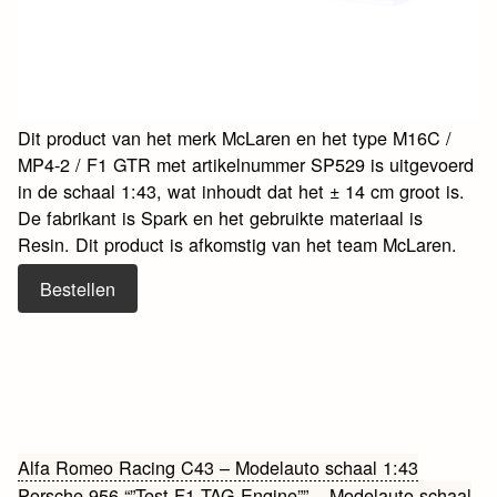
Dit product van het merk McLaren en het type M16C /
MP4-2 / F1 GTR met artikelnummer SP529 is uitgevoerd
in de schaal 1:43, wat inhoudt dat het ± 14 cm groot is.
De fabrikant is Spark en het gebruikte materiaal is
Resin. Dit product is afkomstig van het team McLaren.
Bestellen
Bericht
Alfa Romeo Racing C43 – Modelauto schaal 1:43
Porsche 956 “”Test F1 TAG Engine”” – Modelauto schaal