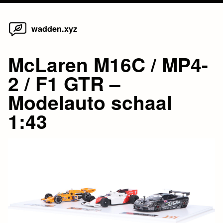
Home
Skip
wadden.xyz
to
content
McLaren M16C / MP4-
2 / F1 GTR –
Modelauto schaal
1:43