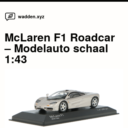
Home
Skip
wadden.xyz
to
content
McLaren F1 Roadcar
– Modelauto schaal
1:43