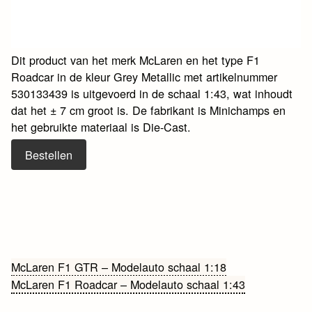
Dit product van het merk McLaren en het type F1
Roadcar in de kleur Grey Metallic met artikelnummer
530133439 is uitgevoerd in de schaal 1:43, wat inhoudt
dat het ± 7 cm groot is. De fabrikant is Minichamps en
het gebruikte materiaal is Die-Cast.
Bestellen
Bericht
McLaren F1 GTR – Modelauto schaal 1:18
McLaren F1 Roadcar – Modelauto schaal 1:43
navigatie