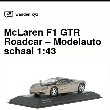
Home
Skip
wadden.xyz
to
content
McLaren F1 GTR
Roadcar – Modelauto
schaal 1:43