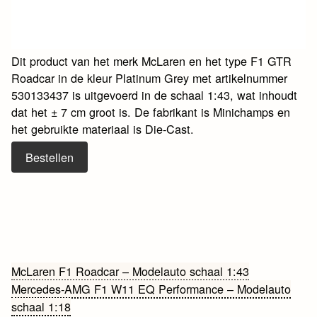
Dit product van het merk McLaren en het type F1 GTR
Roadcar in de kleur Platinum Grey met artikelnummer
530133437 is uitgevoerd in de schaal 1:43, wat inhoudt
dat het ± 7 cm groot is. De fabrikant is Minichamps en
het gebruikte materiaal is Die-Cast.
Bestellen
Bericht
McLaren F1 Roadcar – Modelauto schaal 1:43
Mercedes-AMG F1 W11 EQ Performance – Modelauto
navigatie
schaal 1:18