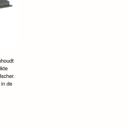
nhoudt
ikte
Bscher.
 in de