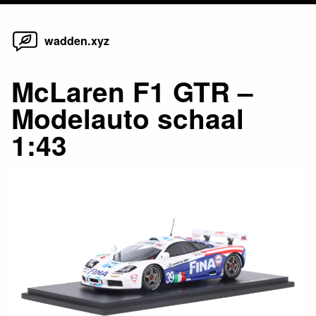
Home
Skip
wadden.xyz
to
content
McLaren F1 GTR –
Modelauto schaal
1:43