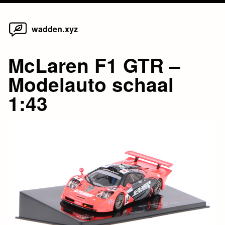
Home
Skip
wadden.xyz
to
content
McLaren F1 GTR –
Modelauto schaal
1:43