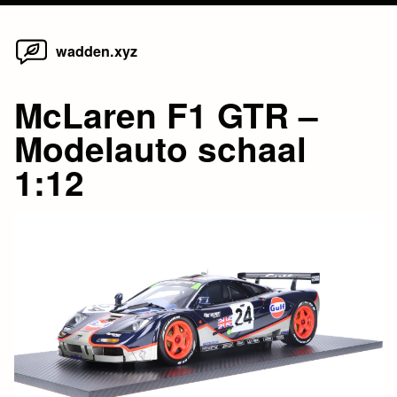
Home
Skip
wadden.xyz
to
content
McLaren F1 GTR –
Modelauto schaal
1:12